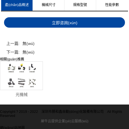
產(chǎn)品概述
機械尺寸
規格型號
性能參數
上一篇:
無(wú)
下一篇:
無(wú)
相關(guān)推薦
光機械
Copyright ? 2019 - 2022
深圳市勝和鑫自動(dòng)化裝備有限公司
All Rights
Reserved
犀牛云提供企業(yè)云服務(wù)
網(wǎng)站地圖