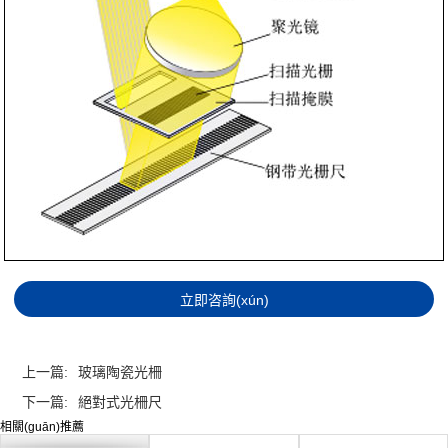
上一篇:
玻璃陶瓷光柵
下一篇:
絕對式光柵尺
相關(guān)推薦