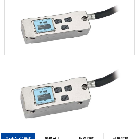
產(chǎn)品概述
機械尺寸
規格型號
性能參數