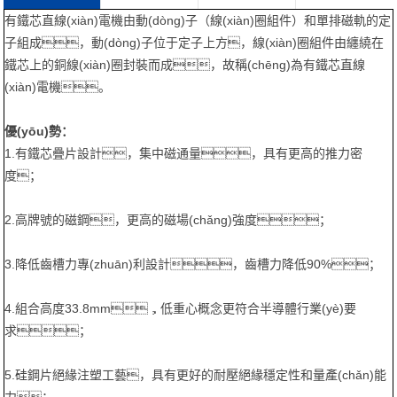
有鐵芯直線(xiàn)電機由動(dòng)子（線(xiàn)圈組件）和單排磁軌的定
子組成，動(dòng)子位于定子上方，線(xiàn)圈組件由纏繞在
鐵芯上的銅線(xiàn)圈封裝而成，故稱(chēng)為有鐵芯直線
(xiàn)電機。
優(yōu)勢：
1.有鐵芯疊片設計，集中磁通量，具有更高的推力密
度；
2.高牌號的磁鋼，更高的磁場(chǎng)強度；
3.降低齒槽力專(zhuān)利設計，齒槽力降低90%；
4.組合高度33.8mm，低重心概念更符合半導體行業(yè)要
求；
5.硅鋼片絕緣注塑工藝，具有更好的耐壓絕緣穩定性和量產(chǎn)能