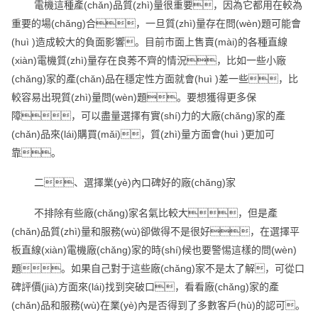
電機這種產(chǎn)品質(zhì)量很重要，因為它都用在較為
重要的場(chǎng)合，一旦質(zhì)量存在問(wèn)題可能會
(huì )造成較大的負面影響。目前市面上售賣(mài)的各種直線
(xiàn)電機質(zhì)量存在良莠不齊的情況，比如一些小廠
(chǎng)家的產(chǎn)品在穩定性方面就會(huì )差一些，比
較容易出現質(zhì)量問(wèn)題。要想獲得更多保
障，可以盡量選擇有實(shí)力的大廠(chǎng)家的產
(chǎn)品來(lái)購買(mǎi)，質(zhì)量方面會(huì )更加可
靠。
二、選擇業(yè)內口碑好的廠(chǎng)家
不排除有些廠(chǎng)家名氣比較大，但是產
(chǎn)品質(zhì)量和服務(wù)卻做得不是很好，在選擇平
板直線(xiàn)電機廠(chǎng)家的時(shí)候也要警惕這樣的問(wèn)
題。如果自己對于這些廠(chǎng)家不是太了解，可從口
碑評價(jià)方面來(lái)找到突破口，看看廠(chǎng)家的產
(chǎn)品和服務(wù)在業(yè)內是否得到了多數客戶(hù)的認可。