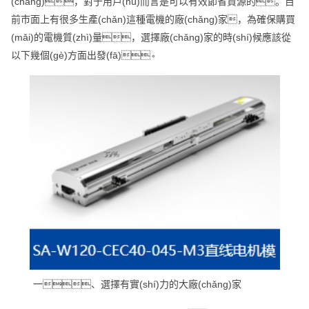
(cháng)，對于用戶(hù)而言是可以有效節省資源的。目
前市面上有很多生產(chǎn)這種電機的廠(chǎng)家，為確保購買
(mǎi)的電機質(zhì)量，選擇廠(chǎng)家的時(shí)候應該從
以下幾個(gè)方面出發(fā)。
一、選擇有實(shí)力的大廠(chǎng)家