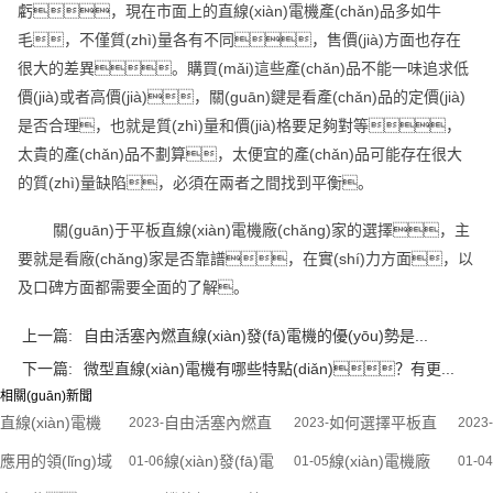
虧，現在市面上的直線(xiàn)電機產(chǎn)品多如牛
毛，不僅質(zhì)量各有不同，售價(jià)方面也存在
很大的差異。購買(mǎi)這些產(chǎn)品不能一味追求低
價(jià)或者高價(jià)，關(guān)鍵是看產(chǎn)品的定價(jià)
是否合理，也就是質(zhì)量和價(jià)格要足夠對等，
太貴的產(chǎn)品不劃算，太便宜的產(chǎn)品可能存在很大
的質(zhì)量缺陷，必須在兩者之間找到平衡。
關(guān)于平板直線(xiàn)電機廠(chǎng)家的選擇，主
要就是看廠(chǎng)家是否靠譜，在實(shí)力方面，以
及口碑方面都需要全面的了解。
上一篇:
自由活塞內燃直線(xiàn)發(fā)電機的優(yōu)勢是...
下一篇:
微型直線(xiàn)電機有哪些特點(diǎn)？有更...
相關(guān)新聞
直線(xiàn)電機
自由活塞內燃直
如何選擇平板直
2023-
2023-
2023-
應用的領(lǐng)域
線(xiàn)發(fā)電
線(xiàn)電機廠
01-06
01-05
01-04