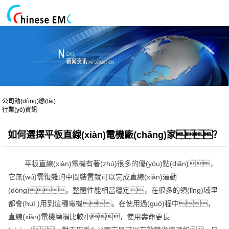
公司動(dòng)態(tài)
行業(yè)資訊
如何選擇平板直線(xiàn)電機廠(chǎng)家？
平板直線(xiàn)電機有著(zhù)很多的優(yōu)點(diǎn)，
它無(wú)需復雜的中間裝置就可以完成直線(xiàn)運動
(dòng)，整體性能相當穩定，在很多的領(lǐng)域里
都會(huì )用到這種電機。在使用過(guò)程中，
直線(xiàn)電機磨損比較小，使用壽命更長