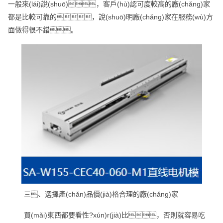
一般來(lái)說(shuō)，客戶(hù)認可度較高的廠(chǎng)家
都是比較可靠的，說(shuō)明廠(chǎng)家在服務(wù)方
面做得很不錯。
三、選擇產(chǎn)品價(jià)格合理的廠(chǎng)家
買(mǎi)東西都要看性?xún)r(jià)比，否則就容易吃